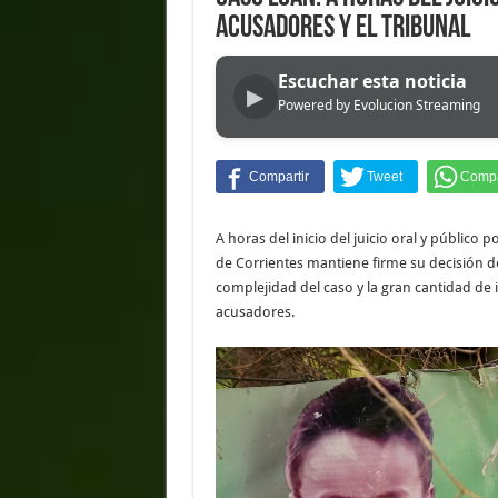
acusadores y el tribunal
Escuchar esta noticia
▶
Powered by Evolucion Streaming
A horas del inicio del juicio oral y público 
de Corrientes mantiene firme su decisión de 
complejidad del caso y la gran cantidad de
acusadores.