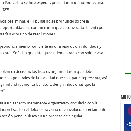
mara Pourcel no se hizo esperar: presentaron un nuevo recurso
urgente.
ncia preliminar, el Tribunal no se pronunció sobre la
esa oportunidad les comunicaron que la convocatoria tenía por
tarían otro tipo de resoluciones.
e pronunciamiento “convierte en una resolución infundada y
uicio oral. Señalan que esto queda demostrado con solo revisar
 polémica decisión, los fiscales argumentaron que debe
ntereses generales de la sociedad que esta parte representa, así
ingir infundadamente las facultades y atribuciones que la
co”.
MOTO 
ita a un aspecto meramente organizativo vinculado con la
ación fiscal en el debate oral, sino que involucra directamente
la acción penal pública en un proceso de singular