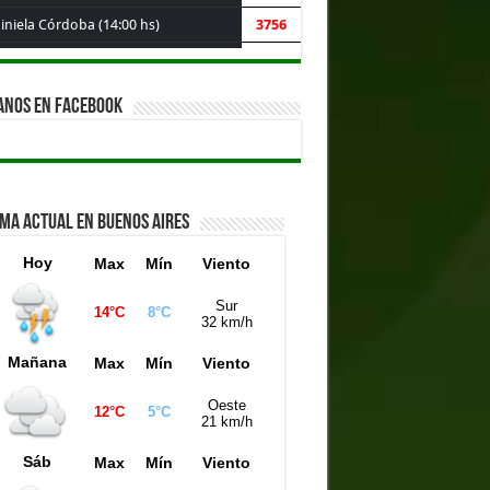
iniela Córdoba (14:00 hs)
3756
iniela Buenos Aires (14:00 hs)
1902
niela de la Ciudad (14:00 hs)
4946
ANOS EN FACEBOOK
IMA ACTUAL EN BUENOS AIRES
Hoy
Max
Mín
Viento
Sur
14°C
8°C
32 km/h
Mañana
Max
Mín
Viento
Oeste
12°C
5°C
21 km/h
Sáb
Max
Mín
Viento