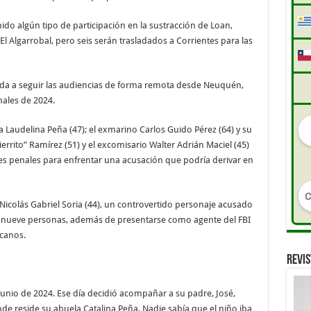
do algún tipo de participación en la sustracción de Loan,
 El Algarrobal, pero seis serán trasladados a Corrientes para las
ada a seguir las audiencias de forma remota desde Neuquén,
nales de 2024.
 Laudelina Peña (47); el exmarino Carlos Guido Pérez (64) y su
Fierrito” Ramírez (51) y el excomisario Walter Adrián Maciel (45)
es penales para enfrentar una acusación que podría derivar en
Nicolás Gabriel Soria (44), un controvertido personaje acusado
as nueve personas, además de presentarse como agente del FBI
icanos.
REVIS
junio de 2024. Ese día decidió acompañar a su padre, José,
nde reside su abuela Catalina Peña. Nadie sabía que el niño iba