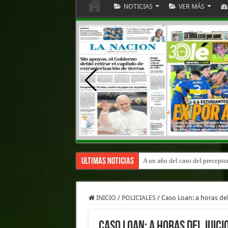
NOTICIAS
VER MÁS
Ultimas Noticias
A un año del caso del precepto
INICIO
/
POLICIALES
/
Caso Loan: a horas del 
Caso Loan: a horas del juici