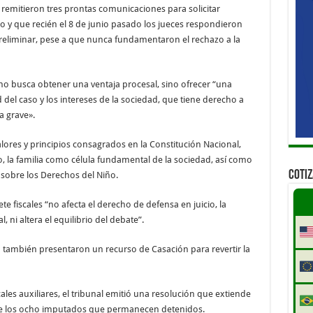
 remitieron tres prontas comunicaciones para solicitar
po y que recién el 8 de junio pasado los jueces respondieron
 preliminar, pese a que nunca fundamentaron el rechazo a la
no busca obtener una ventaja procesal, sino ofrecer “una
 del caso y los intereses de la sociedad, que tiene derecho a
a grave».
valores y principios consagrados en la Constitución Nacional,
ño, la familia como célula fundamental de la sociedad, así como
COTI
 sobre los Derechos del Niño.
e fiscales “no afecta el derecho de defensa en juicio, la
 ni altera el equilibrio del debate”.
a también presentaron un recurso de Casación para revertir la
ales auxiliares, el tribunal emitió una resolución que extiende
 de los ocho imputados que permanecen detenidos.