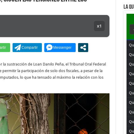
LA QU
x1
Qu
Qu
por la sustracción de Loan Danilo Peña, el Tribunal Oral Federal
Qu
permitir la participación de solo dos fiscales, a pesar de la
Qui
 imputados, lo que ha tensado al máximo la relación con los
Qui
Qu
Qui
Qu
Qu
Qui