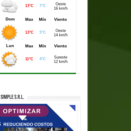
Oeste
13°C
7°C
16 km/h
Dom
Max
Mín
Viento
Oeste
13°C
5°C
14 km/h
Lun
Max
Mín
Viento
Sureste
11°C
4°C
12 km/h
SIMPLE S.R.L.