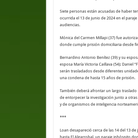
Siete personas están acusadas de haber teni
ocurrida el 13 de junio de 2024 en el paraje
audiencias.
Mónica del Carmen Millapi (37) fue autoriz
donde cumple prisión domiciliaria desde fi
Bernardino Antonio Benítez (39) y su esposa
esposa María Victoria Caillava (54); Daniel “
serán trasladados desde diferentes unidad
una condena de hasta 15 años de prisión.
También deberá afrontar un largo traslado 
de entorpecer la investigación junto a otr
y de organismos de inteligencia norteamer
***
Loan desapareció cerca de las 14 del 13 de 
hasta El Algarrobal, un paraje inhóspito do