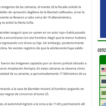
imágenes de las cámaras, el martes 26 la fiscalía solicitó la
ito de «privación ilegítima de la libertad calificada», al ser la
guiente se llevaron a cabo cerca de 19 allanamientos,
se activó la Alerta Sofía.
 Barrelier aseguró que un «joven en un auto rojo» había pasado
dado a encontrarse con ese hombre. Negó que la menor hubiera
ta ingresando con él era su hija. Sin embargo, posteriormente
stina. No existen registros de que la adolescente haya salido
COTI
ón fueron las imágenes captadas por un domo policial ubicado a
barrio Ampliación Ferreyra. En estas cámaras se observa cómo
propiedad de su amante, a aproximadamente 17 kilómetros de su
ntrando a la casa de Barrelier mostró al hombre cargando en
lsas negras de consorcio el lunes 25.
s, el automóvil ingresó a la zona a las 11:45 y permaneció allí