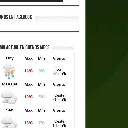
ANOS EN FACEBOOK
IMA ACTUAL EN BUENOS AIRES
Hoy
Max
Mín
Viento
Sur
14°C
8°C
32 km/h
Mañana
Max
Mín
Viento
Oeste
12°C
5°C
21 km/h
Sáb
Max
Mín
Viento
Oeste
13°C
7°C
16 km/h