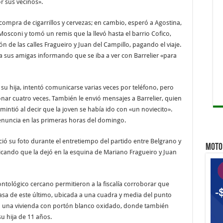
r sus vecinos».
 compra de cigarrillos y cervezas; en cambio, esperó a Agostina,
Mosconi y tomó un remis que la llevó hasta el barrio Cofico,
ón de las calles Fragueiro y Juan del Campillo, pagando el viaje.
 sus amigas informando que se iba a ver con Barrelier «para
u hija, intentó comunicarse varias veces por teléfono, pero
onar cuatro veces. También le envió mensajes a Barrelier, quien
intió al decir que la joven se había ido con «un noviecito».
 denuncia en las primeras horas del domingo.
ió su foto durante el entretiempo del partido entre Belgrano y
MOTO 
icando que la dejó en la esquina de Mariano Fragueiro y Juan
tológico cercano permitieron a la fiscalía corroborar que
casa de este último, ubicada a una cuadra y media del punto
a una vivienda con portón blanco oxidado, donde también
su hija de 11 años.