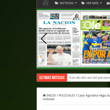
NOTICIAS
VER MÁS
Ultimas Noticias
A un año del caso del precepto
INICIO
/
POLICIALES
/
Caso Agostina Vega: la 
criminal