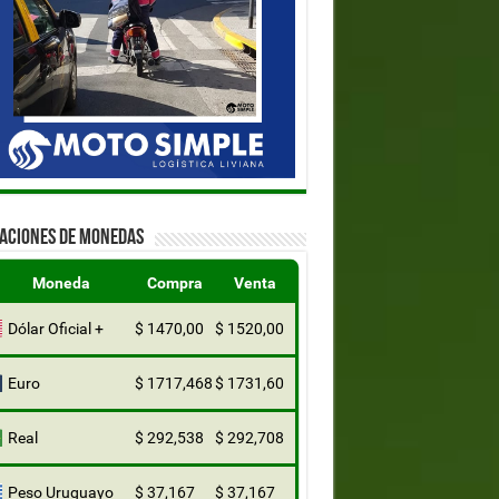
ZACIONES DE MONEDAS
Moneda
Compra
Venta
Dólar Oficial +
$ 1470,00
$ 1520,00
Euro
$ 1717,468
$ 1731,60
Real
$ 292,538
$ 292,708
Peso Uruguayo
$ 37,167
$ 37,167