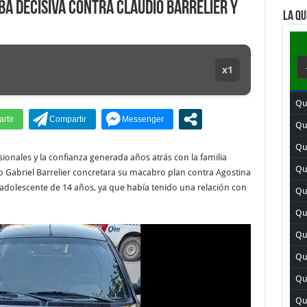
ba decisiva contra Claudio Barrelier y
LA QU
x1
Qu
Qu
Qu
sionales y la confianza generada años atrás con la familia
Qui
o Gabriel Barrelier concretara su macabro plan contra Agostina
 adolescente de 14 años, ya que había tenido una relación con
Qui
Qui
Qu
Qu
Qu
Qui