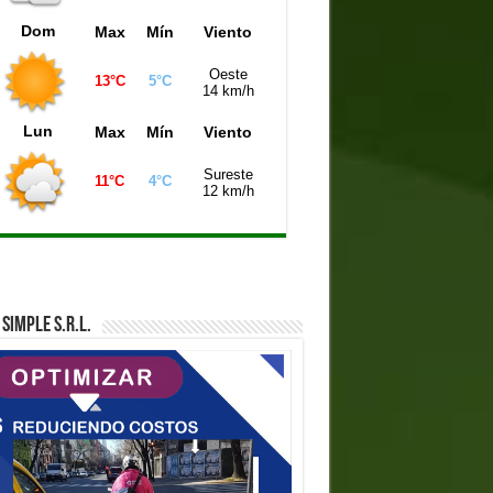
Dom
Max
Mín
Viento
Oeste
13°C
5°C
14 km/h
Lun
Max
Mín
Viento
Sureste
11°C
4°C
12 km/h
SIMPLE S.R.L.