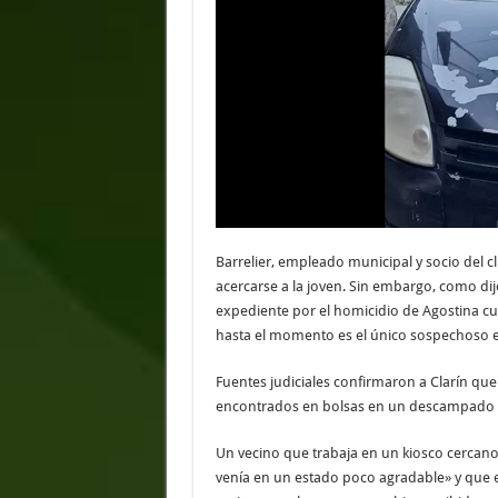
Barrelier, empleado municipal y socio del cl
acercarse a la joven. Sin embargo, como dij
expediente por el homicidio de Agostina cu
hasta el momento es el único sospechoso e
Fuentes judiciales confirmaron a Clarín que
encontrados en bolsas en un descampado de
Un vecino que trabaja en un kiosco cercano
venía en un estado poco agradable» y que e