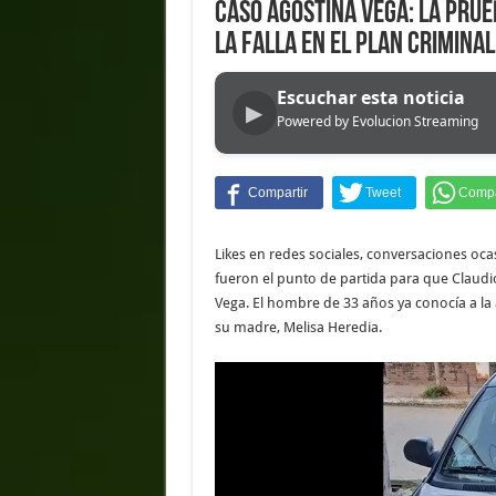
Caso Agostina Vega: la prue
la falla en el plan criminal
Escuchar esta noticia
▶
Powered by Evolucion Streaming
Likes en redes sociales, conversaciones oca
fueron el punto de partida para que Claudi
Vega. El hombre de 33 años ya conocía a la
su madre, Melisa Heredia.