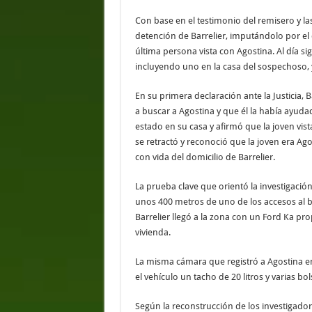
Con base en el testimonio del remisero y las 
detención de Barrelier, imputándolo por el del
última persona vista con Agostina. Al día si
incluyendo uno en la casa del sospechoso, y 
En su primera declaración ante la Justicia,
a buscar a Agostina y que él la había ayu
estado en su casa y afirmó que la joven vis
se retractó y reconoció que la joven era Ago
con vida del domicilio de Barrelier.
La prueba clave que orientó la investigaci
unos 400 metros de uno de los accesos al 
Barrelier llegó a la zona con un Ford Ka 
vivienda.
La misma cámara que registró a Agostina e
el vehículo un tacho de 20 litros y varias bo
Según la reconstrucción de los investigadore